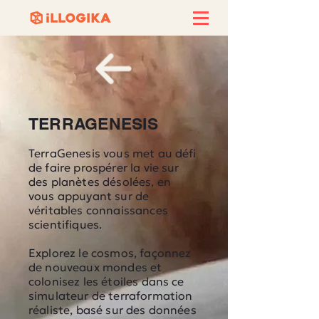
TERRAGENESIS
TerraGenesis vous met au défi
de faire prospérer la vie sur
des planètes désolées, en
vous appuyant sur de
véritables connaissances
scientifiques.
Explorez le cosmos, façonnez
de nouveaux mondes et
colonisez les étoiles dans ce
simulateur de terraformation
réaliste, basé sur des données