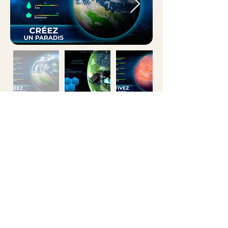
514-360-3710
401-5605
avenue de gaspé
Montréal, QC
H2T 2A4
info@illogika.com