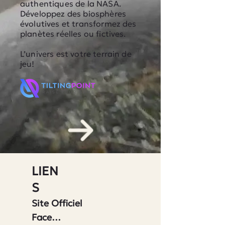
authentiques de la NASA.
Développez des biosphères
évolutives et transformez des
planètes réelles ou fictives.
L’univers est votre terrain de
jeu!
LIEN
S
Site Officiel
Facebook